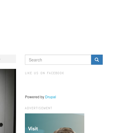
SEARCH
s
FORM
Search
LIKE US ON FACEBOOK
Powered by
Drupal
ADVERTISEMENT