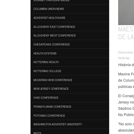
COLUMBIA UNION NEWS
ADVENTIST HEALTHCARE
MAES
ALLEGHENY EAST CONFERENCE
DE L
ALLEGHENY WEST CONFERENCE
CHESAPEAKE CONFERENCE
December 
HEALTH SYSTEMS
Noticias
KETTERING HEALTH
Historia 
KETTERING COLLEGE
Maxine Fo
de Columb
MOUNTAIN VIEW CONFERENCE
públicas 
NEW JERSEY CONFERENCE
El Consej
OHIO CONFERENCE
Jersey no
PENNSYLVANIA CONFERENCE
Séptimo D
No Públic
POTOMAC CONFERENCE
"No solo 
WASHINGTON ADVENTIST UNIVERSITY
absolutam
WGTS