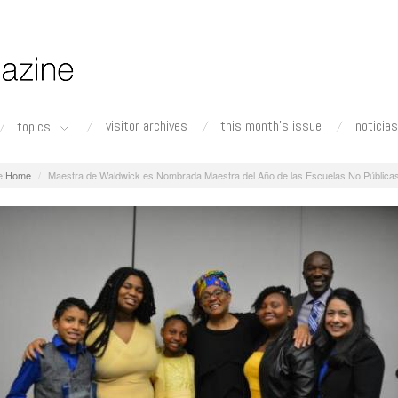
visitor archives
this month's issue
noticias
topics
Home
Maestra de Waldwick es Nombrada Maestra del Año de las Escuelas No Pública