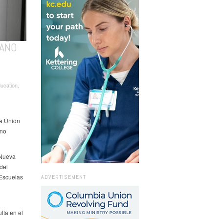
 AÑO
cation,
la Unión
 no
 Nueva
del
 Escuelas
ADVERTISEMENT
lta en el