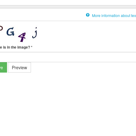
More information about tex
e is in the image?
*
ve
Preview