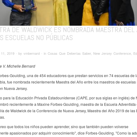
TRA DE WALDWICK ES NOMBRADA MAESTRA DEL
AS ESCUELAS NO PÚBLICAS
11, 2019 ∙ by vmbernard ∙ in Cosas Que Deberías Saber, New Jersey Conference, Edu
de V. Michelle Bernard
rbes-Goulding, una de 454 educadores que prestan servicios en 74 escuelas de 
ia, fue nombrada recientemente Maestra del Año entre los maestros de escuelas
en Nueva Jersey.
o para la Educación Privada Estadounidense (CAPE, por sus siglas en inglés) de
mbró recientemente a Maxine Forbes-Goulding, maestra de la Escuela Adventista 
ía de Waldwick de la Conferencia de Nueva Jersey, Maestra del Año 2019 de las
as.
creo que todos los niños pueden aprender, sino que también pueden volverse
ente apasionados por adquirir conocimiento", dice Forbes-Goulding. "Como la adu