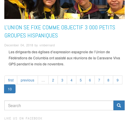
L'UNION SE FIXE COMME OBJECTIF 3 000 PETITS
GROUPES HISPANIQUES
December 04, 2018 by vmbernard
Les dirigeants des églises d’expression espagnole de l’Union de
Fédérations de Columbia ont assisté aux réunions de la Caravane Viva
GPS pendant le mois de novembre.
first
previous
…
2
3
4
5
6
7
8
9
10
SEARCH
FORM
Search
LIKE US ON FACEBOOK