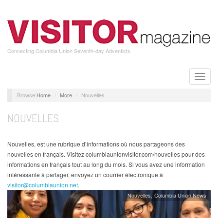
Skip
to
main
content
Connecting Columbia Union Seventh-day Adventists
Toggle
naviga
Home
More
Nouvelles
NOUVELLES
Nouvelles, est une rubrique d’informations où nous partageons des
nouvelles en français. Visitez columbiaunionvisitor.com/nouvelles pour des
informations en français tout au long du mois. Si vous avez une information
intéressante à partager, envoyez un courrier électronique à
visitor@columbiaunion.net
.
Nouvelles
Columbia Union News