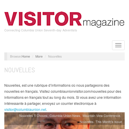
Skip
to
main
content
Connecting Columbia Union Seventh-day Adventists
Toggle
naviga
Home
More
Nouvelles
NOUVELLES
Nouvelles, est une rubrique d’informations où nous partageons des
nouvelles en français. Visitez columbiaunionvisitor.com/nouvelles pour des
informations en français tout au long du mois. Si vous avez une information
intéressante à partager, envoyez un courrier électronique à
visitor@columbiaunion.net
.
Nouvelles 5 Choses
Columbia Union News
Mountain View Conference
Nouvelles
This Month's Issue