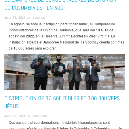
DE COLUMBIA EST EN AOÛT
June 29, 2021 by rbacchus
En agosto, se abre la inscripción para “Incansable”, el Camporee de
Conquistadores de la Unión de Columbia, que será del 10 al 14 de
agosto del 2022, en la Reserva Summit Bechtel en West Virginia. La
instalación alberga el Jamboree Nacional de los Scouts y cuenta con más
de 10,000 acres para explorar.
Nouvelles 5 Choses
Columbia Union News
Nouvelles
This Month's Issue
DISTRIBUTION DE 13 600 BIBLES ET 100 000 VERS
JÉSUS
June 23, 2021 by vmbernard
Des pasteurs et coordonnateurs ministériels hispaniques se sont
récemment réunis au siège de l'Union de Columbia, à Columbia, dans le