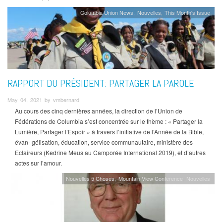
Columbia Union News
Nouvelles
This Month's Issue
RAPPORT DU PRÉSIDENT: PARTAGER LA PAROLE
May 04, 2021 by vmbernard
Au cours des cinq dernières années, la direction de l’Union de
Fédérations de Columbia s’est concentrée sur le thème : « Partager la
Lumière, Partager l’Espoir » à travers l’initiative de l’Année de la Bible,
évan- gélisation, éducation, service communautaire, ministère des
Eclaireurs (Kedrine Meus au Camporée International 2019), et d’autres
actes sur l’amour.
Nouvelles 5 Choses
Mountain View Conference
Nouvelles