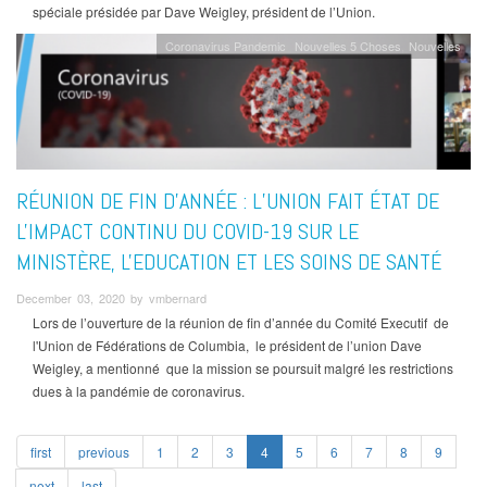
spéciale présidée par Dave Weigley, président de l’Union.
Coronavirus Pandemic
Nouvelles 5 Choses
Nouvelles
RÉUNION DE FIN D'ANNÉE : L’UNION FAIT ÉTAT DE
L'IMPACT CONTINU DU COVID-19 SUR LE
MINISTÈRE, L'EDUCATION ET LES SOINS DE SANTÉ
December 03, 2020 by vmbernard
Lors de l’ouverture de la réunion de fin d’année du Comité Executif de
l'Union de Fédérations de Columbia, le président de l’union Dave
Weigley, a mentionné que la mission se poursuit malgré les restrictions
dues à la pandémie de coronavirus.
first
previous
1
2
3
4
5
6
7
8
9
next
last