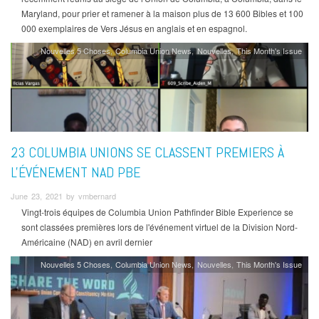
Maryland, pour prier et ramener à la maison plus de 13 600 Bibles et 100
000 exemplaires de Vers Jésus en anglais et en espagnol.
Nouvelles 5 Choses
Columbia Union News
Nouvelles
This Month's Issue
23 COLUMBIA UNIONS SE CLASSENT PREMIERS À
L'ÉVÉNEMENT NAD PBE
June 23, 2021 by vmbernard
Vingt-trois équipes de Columbia Union Pathfinder Bible Experience se
sont classées premières lors de l'événement virtuel de la Division Nord-
Américaine (NAD) en avril dernier
Nouvelles 5 Choses
Columbia Union News
Nouvelles
This Month's Issue