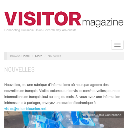
Skip
to
main
content
Connecting Columbia Union Seventh-day Adventists
Toggle
naviga
Home
More
Nouvelles
NOUVELLES
Nouvelles, est une rubrique d’informations où nous partageons des
nouvelles en français. Visitez columbiaunionvisitor.com/nouvelles pour des
informations en français tout au long du mois. Si vous avez une information
intéressante à partager, envoyez un courrier électronique à
visitor@columbiaunion.net
.
Nouvelles
Ohio Conference