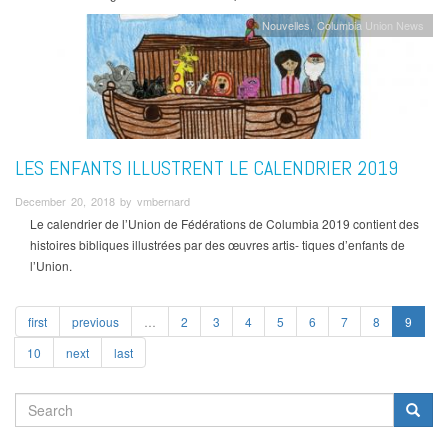
Nouvelles
Columbia Union News
LES ENFANTS ILLUSTRENT LE CALENDRIER 2019
December 20, 2018 by vmbernard
Le calendrier de l’Union de Fédérations de Columbia 2019 contient des
histoires bibliques illustrées par des œuvres artis- tiques d’enfants de
l’Union.
first
previous
…
2
3
4
5
6
7
8
9
10
next
last
SEARCH
FORM
Search