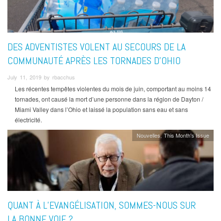
DES ADVENTISTES VOLENT AU SECOURS DE LA
COMMUNAUTÉ APRÈS LES TORNADES D’OHIO
July 11, 2019 by rbacchus
Les récentes tempêtes violentes du mois de juin, comportant au moins 14
tornades, ont causé la mort d’une personne dans la région de Dayton /
Miami Valley dans l’Ohio et laissé la population sans eau et sans
électricité.
Nouvelles
This Month's Issue
QUANT À L’EVANGÉLISATION, SOMMES-NOUS SUR
LA BONNE VOIE ?