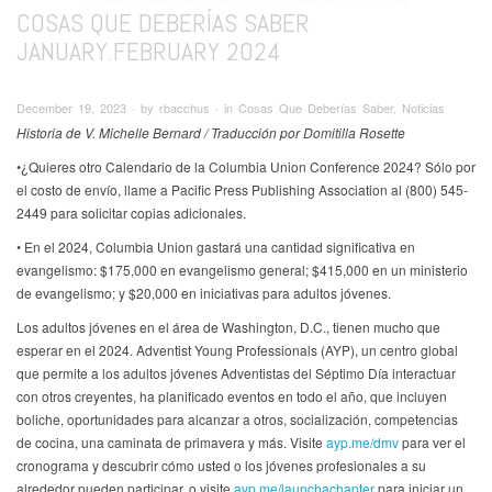
COSAS QUE DEBERÍAS SABER
JANUARY.FEBRUARY 2024
December 19, 2023 ∙ by rbacchus ∙ in Cosas Que Deberías Saber, Noticias
Historia de V. Michelle Bernard / Traducción por Domitilla Rosette
•¿Quieres otro Calendario de la Columbia Union Conference 2024? Sólo por
el costo de envío, llame a Pacific Press Publishing Association al (800) 545-
2449 para solicitar copias adicionales.
• En el 2024, Columbia Union gastará una cantidad significativa en
evangelismo: $175,000 en evangelismo general; $415,000 en un ministerio
de evangelismo; y $20,000 en iniciativas para adultos jóvenes.
Los adultos jóvenes en el área de Washington, D.C., tienen mucho que
esperar en el 2024. Adventist Young Professionals (AYP), un centro global
que permite a los adultos jóvenes Adventistas del Séptimo Día interactuar
con otros creyentes, ha planificado eventos en todo el año, que incluyen
boliche, oportunidades para alcanzar a otros, socialización, competencias
de cocina, una caminata de primavera y más. Visite
ayp.me/dmv
para ver el
cronograma y descubrir cómo usted o los jóvenes profesionales a su
alrededor pueden participar, o visite
ayp.me/launchachapter
para iniciar un