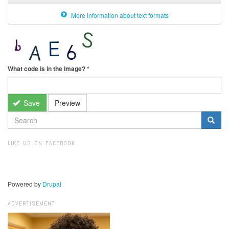
More information about text formats
What code is in the image?
*
Save
Preview
SEARCH
FORM
Search
LIKE US ON FACEBOOK
Powered by
Drupal
ADVERTISEMENT