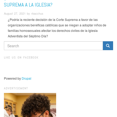
SUPREMA A LA IGLESIA?
August 27, 2021 by rbacchus
¿Podría la reciente decisión de la Corte Suprema a favor de las
organizaciones benéficas católicas que se niegan a adoptar niños de
familias homosexuales afectar los derechos civiles de la Iglesia
Adventista del Séptimo Día?
SEARCH
FORM
Search
LIKE US ON FACEBOOK
Powered by
Drupal
ADVERTISEMENT