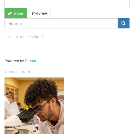
Save
Preview
SEARCH
FORM
Search
LIKE US ON FACEBOOK
Powered by
Drupal
ADVERTISEMENT