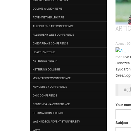
COLUMBIA UNION NEWS
ADVENTIST HEALTHCARE
ARTÍC
ALLEGHENY EAST CONFERENCE
ALLEGHENY WEST CONFERENCE
August 05,
CHESAPEAKE CONFERENCE
HEALTH SYSTEMS
mantuvo a
KETTERING HEALTH
Conozca c
ayudaron 
KETTERING COLLEGE
Greenidg
MOUNTAIN VIEW CONFERENCE
NEW JERSEY CONFERENCE
Ad
OHIO CONFERENCE
Your na
PENNSYLVANIA CONFERENCE
POTOMAC CONFERENCE
WASHINGTON ADVENTIST UNIVERSITY
Subject
WGTS