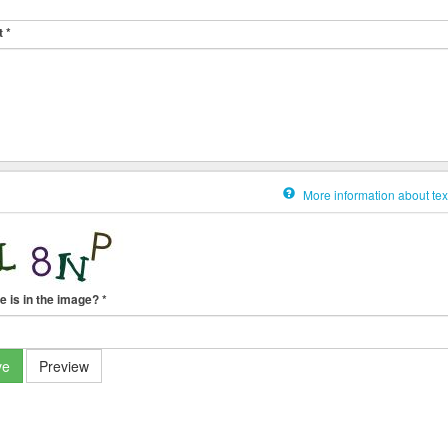
t
*
More information about tex
e is in the image?
*
ve
Preview