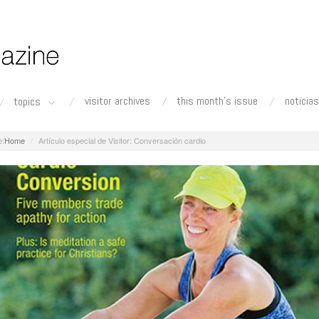
visitor archives
this month's issue
noticias
topics
Home
Artículo especial de Visitor: Conversación cardio