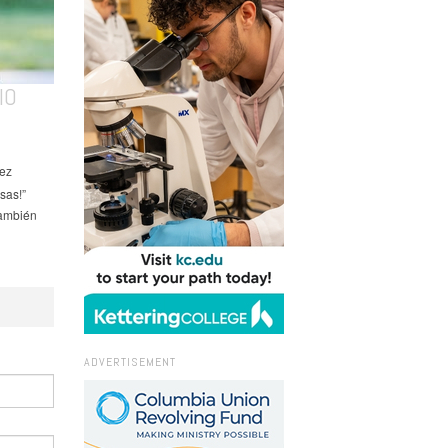
IO
vez
sas!”
también
ADVERTISEMENT