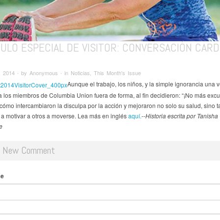
ULO ESPECIAL DE VISITOR: CONVERSACIÓN CARD
 2014 ∙ by Anonymous ∙ in Noticias, This Month's Issue
Aunque el trabajo, los niños, y la simple ignorancia una 
 los miembros de Columbia Union fuera de forma, al fin decidieron: “¡No más excu
ómo intercambiaron la disculpa por la acción y mejoraron no solo su salud, sino 
a motivar a otros a moverse. Lea más en inglés
aquí.
--
Historia escrita por Tanisha
e
d New Comment
me