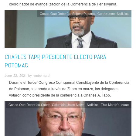
coordinador de evangelización de la Conferencia de Pensilvania.
Cosas Que Deberías Saber
Potomac Conference
Noticias
CHARLES TAPP, PRESIDENTE ELECTO PARA
POTOMAC
June 22, 2021 by vmbernard
Durante el Tercer Congreso Quinquenal Constituyente de la Conferencia
de Potomac, celebrada a través de Zoom en marzo, los delegados
votaron como presidente de la conferencia a Charles A. Tapp.
Cosas Que Deberías Saber
Columbia Union News
Noticias
This Month's Issue