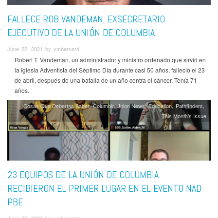
FALLECE ROB VANDEMAN, EXSECRETARIO
EJECUTIVO DE LA UNIÓN DE COLUMBIA
June 22, 2021 by vmbernard
Robert T. Vandeman, un administrador y ministro ordenado que sirvió en
la Iglesia Adventista del Séptimo Día durante casi 50 años, falleció el 23
de abril, después de una batalla de un año contra el cáncer. Tenía 71
años.
Cosas Que Deberías Saber
Columbia Union News
Education
Pathfinders
This Month's Issue
23 EQUIPOS DE LA UNIÓN DE COLUMBIA
RECIBIERON EL PRIMER LUGAR EN EL EVENTO NAD
PBE