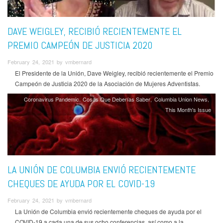
DAVE WEIGLEY, RECIBIÓ RECIENTEMENTE EL
PREMIO CAMPEÓN DE JUSTICIA 2020
February 24, 2021 by vmbernard
El Presidente de la Unión, Dave Weigley, recibió recientemente el Premio
Campeón de Justicia 2020 de la Asociación de Mujeres Adventistas.
Coronavirus Pandemic
Cosas Que Deberías Saber
Columbia Union News
This Month's Issue
LA UNIÓN DE COLUMBIA ENVIÓ RECIENTEMENTE
CHEQUES DE AYUDA POR EL COVID-19
February 24, 2021 by vmbernard
La Unión de Columbia envió recientemente cheques de ayuda por el
COVID-19 a cada una de sus ocho conferencias, así como a la