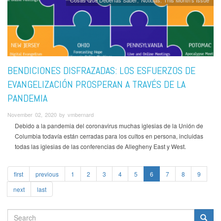
Cosas Que Deberías Saber
Noticias
This Month's Issue
BENDICIONES DISFRAZADAS: LOS ESFUERZOS DE
EVANGELIZACIÓN PROSPERAN A TRAVÉS DE LA
PANDEMIA
November 02, 2020 by vmbernard
Debido a la pandemia del coronavirus muchas iglesias de la Unión de
Columbia todavía están cerradas para los cultos en persona, incluidas
todas las iglesias de las conferencias de Allegheny East y West.
first
previous
1
2
3
4
5
6
7
8
9
next
last
SEARCH