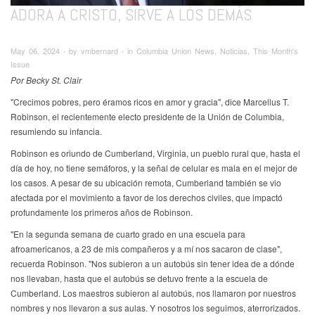
ADORA A CRISTO, SIRVE A LOS DEMÁS
May 06, 2024 ∙ by vmbernard ∙ in Columbia Union News, Noticias, This Month's
Issue
Por Becky St. Clair
"Crecimos pobres, pero éramos ricos en amor y gracia", dice Marcellus T.
Robinson, el recientemente electo presidente de la Unión de Columbia,
resumiendo su infancia.
Robinson es oriundo de Cumberland, Virginia, un pueblo rural que, hasta el
día de hoy, no tiene semáforos, y la señal de celular es mala en el mejor de
los casos. A pesar de su ubicación remota, Cumberland también se vio
afectada por el movimiento a favor de los derechos civiles, que impactó
profundamente los primeros años de Robinson.
"En la segunda semana de cuarto grado en una escuela para
afroamericanos, a 23 de mis compañeros y a mí nos sacaron de clase",
recuerda Robinson. "Nos subieron a un autobús sin tener idea de a dónde
nos llevaban, hasta que el autobús se detuvo frente a la escuela de
Cumberland. Los maestros subieron al autobús, nos llamaron por nuestros
nombres y nos llevaron a sus aulas. Y nosotros los seguimos, aterrorizados.