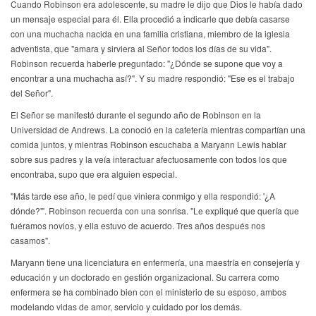
Cuando Robinson era adolescente, su madre le dijo que Dios le había dado
un mensaje especial para él. Ella procedió a indicarle que debía casarse
con una muchacha nacida en una familia cristiana, miembro de la iglesia
adventista, que "amara y sirviera al Señor todos los días de su vida".
Robinson recuerda haberle preguntado: "¿Dónde se supone que voy a
encontrar a una muchacha así?". Y su madre respondió: "Ese es el trabajo
del Señor".
El Señor se manifestó durante el segundo año de Robinson en la
Universidad de Andrews. La conoció en la cafetería mientras compartían una
comida juntos, y mientras Robinson escuchaba a Maryann Lewis hablar
sobre sus padres y la veía interactuar afectuosamente con todos los que
encontraba, supo que era alguien especial.
"Más tarde ese año, le pedí que viniera conmigo y ella respondió: '¿A
dónde?'". Robinson recuerda con una sonrisa. "Le expliqué que quería que
fuéramos novios, y ella estuvo de acuerdo. Tres años después nos
casamos".
Maryann tiene una licenciatura en enfermería, una maestría en consejería y
educación y un doctorado en gestión organizacional. Su carrera como
enfermera se ha combinado bien con el ministerio de su esposo, ambos
modelando vidas de amor, servicio y cuidado por los demás.