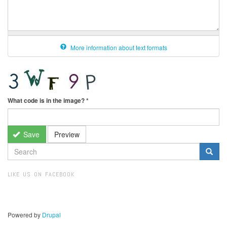
More information about text formats
What code is in the image?
*
Save
Preview
SEARCH
FORM
Search
LIKE US ON FACEBOOK
Powered by
Drupal