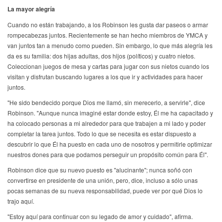
La mayor alegría
Cuando no están trabajando, a los Robinson les gusta dar paseos o armar
rompecabezas juntos. Recientemente se han hecho miembros de YMCA y
van juntos tan a menudo como pueden. Sin embargo, lo que más alegría les
da es su familia: dos hijas adultas, dos hijos (políticos) y cuatro nietos.
Coleccionan juegos de mesa y cartas para jugar con sus nietos cuando los
visitan y disfrutan buscando lugares a los que ir y actividades para hacer
juntos.
"He sido bendecido porque Dios me llamó, sin merecerlo, a servirle", dice
Robinson. "Aunque nunca imaginé estar donde estoy, Él me ha capacitado y
ha colocado personas a mi alrededor para que trabajen a mi lado y poder
completar la tarea juntos. Todo lo que se necesita es estar dispuesto a
descubrir lo que Él ha puesto en cada uno de nosotros y permitirle optimizar
nuestros dones para que podamos perseguir un propósito común para Él".
Robinson dice que su nuevo puesto es "alucinante"; nunca soñó con
convertirse en presidente de una unión, pero, dice, incluso a sólo unas
pocas semanas de su nueva responsabilidad, puede ver por qué Dios lo
trajo aquí.
"Estoy aquí para continuar con su legado de amor y cuidado", afirma.