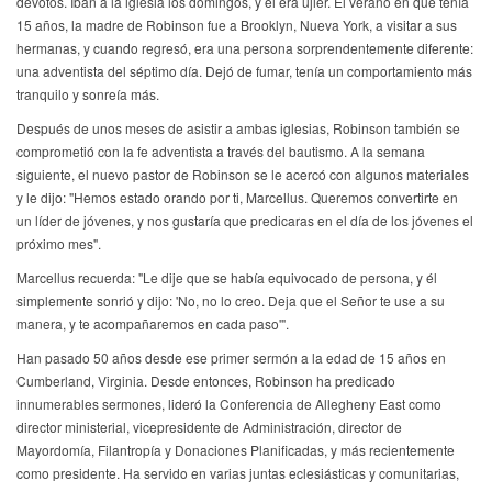
devotos. Iban a la iglesia los domingos, y él era ujier. El verano en que tenía
15 años, la madre de Robinson fue a Brooklyn, Nueva York, a visitar a sus
hermanas, y cuando regresó, era una persona sorprendentemente diferente:
una adventista del séptimo día. Dejó de fumar, tenía un comportamiento más
tranquilo y sonreía más.
Después de unos meses de asistir a ambas iglesias, Robinson también se
comprometió con la fe adventista a través del bautismo. A la semana
siguiente, el nuevo pastor de Robinson se le acercó con algunos materiales
y le dijo: "Hemos estado orando por ti, Marcellus. Queremos convertirte en
un líder de jóvenes, y nos gustaría que predicaras en el día de los jóvenes el
próximo mes".
Marcellus recuerda: "Le dije que se había equivocado de persona, y él
simplemente sonrió y dijo: 'No, no lo creo. Deja que el Señor te use a su
manera, y te acompañaremos en cada paso'".
Han pasado 50 años desde ese primer sermón a la edad de 15 años en
Cumberland, Virginia. Desde entonces, Robinson ha predicado
innumerables sermones, lideró la Conferencia de Allegheny East como
director ministerial, vicepresidente de Administración, director de
Mayordomía, Filantropía y Donaciones Planificadas, y más recientemente
como presidente. Ha servido en varias juntas eclesiásticas y comunitarias,