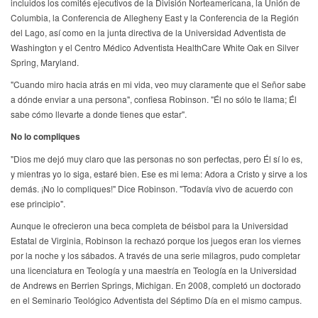
incluidos los comités ejecutivos de la División Norteamericana, la Unión de
Columbia, la Conferencia de Allegheny East y la Conferencia de la Región
del Lago, así como en la junta directiva de la Universidad Adventista de
Washington y el Centro Médico Adventista HealthCare White Oak en Silver
Spring, Maryland.
"Cuando miro hacia atrás en mi vida, veo muy claramente que el Señor sabe
a dónde enviar a una persona", confiesa Robinson. "Él no sólo te llama; Él
sabe cómo llevarte a donde tienes que estar".
No lo compliques
"Dios me dejó muy claro que las personas no son perfectas, pero Él sí lo es,
y mientras yo lo siga, estaré bien. Ese es mi lema: Adora a Cristo y sirve a los
demás. ¡No lo compliques!" Dice Robinson. "Todavía vivo de acuerdo con
ese principio".
Aunque le ofrecieron una beca completa de béisbol para la Universidad
Estatal de Virginia, Robinson la rechazó porque los juegos eran los viernes
por la noche y los sábados. A través de una serie milagros, pudo completar
una licenciatura en Teología y una maestría en Teología en la Universidad
de Andrews en Berrien Springs, Michigan. En 2008, completó un doctorado
en el Seminario Teológico Adventista del Séptimo Día en el mismo campus.