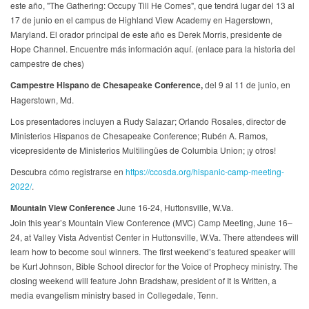
este año, "The Gathering: Occupy Till He Comes", que tendrá lugar del 13 al
17 de junio en el campus de Highland View Academy en Hagerstown,
Maryland. El orador principal de este año es Derek Morris, presidente de
Hope Channel. Encuentre más información aquí. (enlace para la historia del
campestre de ches)
Campestre Hispano de Chesapeake Conference,
del 9 al 11 de junio, en
Hagerstown, Md.
Los presentadores incluyen a Rudy Salazar; Orlando Rosales, director de
Ministerios Hispanos de Chesapeake Conference; Rubén A. Ramos,
vicepresidente de Ministerios Multilingües de Columbia Union; ¡y otros!
Descubra cómo registrarse en
https://ccosda.org/hispanic-camp-meeting-
2022/
.
Mountain View Conference
June 16-24, Huttonsville, W.Va.
Join this year’s Mountain View Conference (MVC) Camp Meeting, June 16–
24, at Valley Vista Adventist Center in Huttonsville, W.Va. There attendees will
learn how to become soul winners. The first weekend’s featured speaker will
be Kurt Johnson, Bible School director for the Voice of Prophecy ministry. The
closing weekend will feature John Bradshaw, president of It Is Written, a
media evangelism ministry based in Collegedale, Tenn.