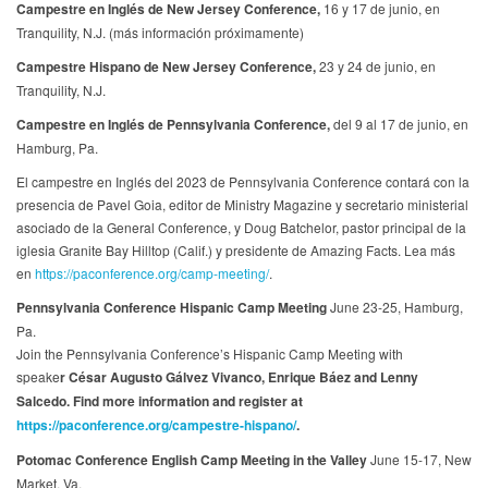
Campestre en Inglés de New Jersey Conference,
16 y 17 de junio, en
Tranquility, N.J. (más información próximamente)
Campestre Hispano de New Jersey Conference,
23 y 24 de junio, en
Tranquility, N.J.
Campestre en Inglés de
Pennsylvania Conference,
del 9 al 17 de junio, en
Hamburg, Pa.
El campestre en Inglés del 2023 de Pennsylvania Conference contará con la
presencia de Pavel Goia, editor de Ministry Magazine y secretario ministerial
asociado de la General Conference, y Doug Batchelor, pastor principal de la
iglesia Granite Bay Hilltop (Calif.) y presidente de Amazing Facts. Lea más
en
https://paconference.org/camp-meeting/
.
Pennsylvania Conference Hispanic Camp Meeting
June 23-25, Hamburg,
Pa.
Join the Pennsylvania Conference’s Hispanic Camp Meeting with
speake
r
César Augusto Gálvez Vivanco, Enrique Báez and Lenny
Salcedo. Find more information and register at
https://paconference.org/campestre-hispano/
.
Potomac Conference English Camp Meeting in the Valley
June 15-17, New
Market, Va.