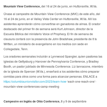
Mountain View Conference,
del 16 al 24 de junio, en Huttonsville, W.Va.
Únase al campestre de Mountain View Conference (MVC) de este año, del
16 al 24 de junio, en el Valley Vista Center en Huttonsville, W.Va. Allí los
asistentes aprenderán cómo convertirse en ganadores de almas. El orador
destacado del primer fin de semana será Kurt Johnson, director de la
Escuela Bíblica del ministerio Voice of Prophecy. El fin de semana de
clausura contará con la presencia de John Bradshaw, presidente de It Is
Written, un ministerio de evangelismo en los medios con sede en
Collegedale, Tenn.
Los oradores semanales incluirán a Lynnwood Spangler, quien pastorea las
iglesias de Gettysburg y Hanover de Pennsylvania Conference, y Bradley
Booth, un pastor jubilado de Minnesota Conference. Liz Iannacone, miembro
de la iglesia de Spencer (W.Va.), enseñará a los asistentes cómo preparar
comidas para otros como una forma para alcanzar personas. ENLACE a
https://columbiaunionvisitor.com/2023/learn-how-
‘each-one-reach-one’-
mountain-view-conferences-camp-meeting
Campestre en Inglés de Ohio Conference,
8 y 9 de septiembre