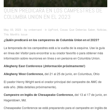
QUIÉN PREDICARÁ EN LOS CAMPESTRES DE
COLUMBIA UNION EN EL 2023
May 03, 2023 ∙ by vmbernard ∙ in UpFront, Cosas Que Deberías Saber, Noticias,
This Month's Issue
¿Quién predicará en los campestres de Columbia Union en el 2023?
La temporada de los campestres está a la vuelta de la esquina. Use la guía
en línea del
Visitor
para encontrar a su orador favorito o para obtener más
información sobre reuniones en línea o en persona en Columbia Union.
Allegheny East Conference (¡Información próximamente!)
Allegheny West Conference,
del 21 al 25 de junio, en Columbus, Ohio
El pastor Henry Wright será el orador principal del campestre de AWC de
este año. (Más detalles próximamente).
Campestre en Inglés de Chesapeake Conference,
del 13 al 17 de junio, en
Hagerstown, Md.
Chesapeake Conference se está preparando para el campestre en inglés de