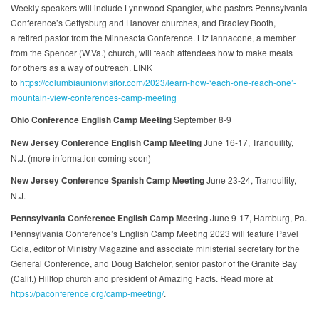
Weekly speakers will include Lynnwood Spangler, who pastors Pennsylvania
Conference’s Gettysburg and Hanover churches, and Bradley Booth,
a retired pastor from the Minnesota Conference. Liz Iannacone, a member
from the Spencer (W.Va.) church, will teach attendees how to make meals
for others as a way of outreach. LINK
to
https://columbiaunionvisitor.com/2023/learn-how-‘each-one-reach-one’-
mountain-view-conferences-camp-meeting
Ohio Conference English Camp Meeting
September 8-9
New Jersey Conference English Camp Meeting
June 16-17, Tranquility,
N.J. (more information coming soon)
New Jersey Conference Spanish Camp Meeting
June 23-24, Tranquility,
N.J.
Pennsylvania Conference
English Camp Meeting
June 9-17, Hamburg, Pa.
Pennsylvania Conference’s English Camp Meeting 2023 will feature Pavel
Goia, editor of Ministry Magazine and associate ministerial secretary for the
General Conference, and Doug Batchelor, senior pastor of the Granite Bay
(Calif.) Hilltop church and president of Amazing Facts. Read more at
https://paconference.org/camp-meeting/
.