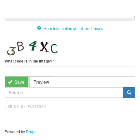
More information about text formats
What code is in the image?
*
Save
Preview
SEARCH
FORM
Search
LIKE US ON FACEBOOK
Powered by
Drupal