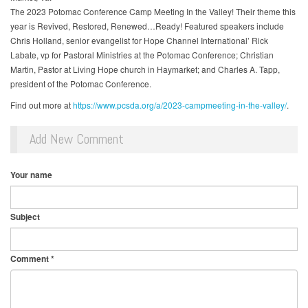
The 2023 Potomac Conference Camp Meeting In the Valley! Their theme this
year is Revived, Restored, Renewed…Ready! Featured speakers include
Chris Holland, senior evangelist for Hope Channel International’ Rick
Labate, vp for Pastoral Ministries at the Potomac Conference; Christian
Martin, Pastor at Living Hope church in Haymarket; and Charles A. Tapp,
president of the Potomac Conference.
Find out more at
https://www.pcsda.org/a/2023-campmeeting-in-the-valley/
.
Add New Comment
Your name
Subject
Comment
*