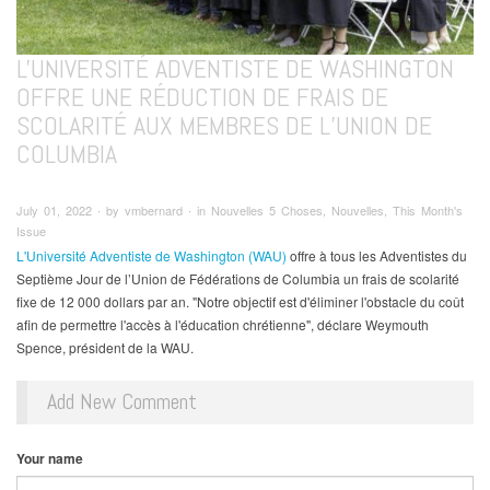
L'UNIVERSITÉ ADVENTISTE DE WASHINGTON
OFFRE UNE RÉDUCTION DE FRAIS DE
SCOLARITÉ AUX MEMBRES DE L’UNION DE
COLUMBIA
July 01, 2022 ∙ by vmbernard ∙ in Nouvelles 5 Choses, Nouvelles, This Month's
Issue
L'Université Adventiste de Washington (WAU)
offre à tous les Adventistes du
Septième Jour de l’Union de Fédérations de Columbia un frais de scolarité
fixe de 12 000 dollars par an. "Notre objectif est d'éliminer l'obstacle du coût
afin de permettre l'accès à l'éducation chrétienne", déclare Weymouth
Spence, président de la WAU.
Add New Comment
Your name