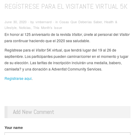
REGÍSTRESE PARA EL VISITANTE VIRTUAL 5K
June 30, 2020 ∙ by vmbernard ∙ in Cosas Que Deberías Saber, Health &
Lifestyle, Noticias, This Month's Issue
En honor al 125 aniversario de la revista
Visitor
, únete al personal del
Visitor
para continuar haciendo que el 2020 sea saludable.
Regístrese para el
Visitor
5K virtual, que tendrá lugar del 19 al 26 de
septiembre. Los participantes pueden caminar/correr en el momento y lugar
de su elección. Las tarifas de inscripción incluirán una medalla, babero,
camiseta? y una donación a Adventist Community Services.
Registrarse aqui
.
Add New Comment
Your name