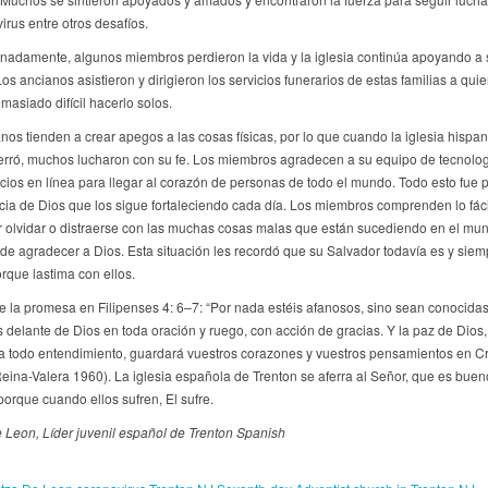
virus entre otros desafíos.
nadamente, algunos miembros perdieron la vida y la iglesia continúa apoyando a 
Los ancianos asistieron y dirigieron los servicios funerarios de estas familias a qui
masiado difícil hacerlo solos.
os tienden a crear apegos a las cosas físicas, por lo que cuando la iglesia hispa
erró, muchos lucharon con su fe. Los miembros agradecen a su equipo de tecnolo
icios en línea para llegar al corazón de personas de todo el mundo. Todo esto fue 
acia de Dios que los sigue fortaleciendo cada día. Los miembros comprenden lo fác
 olvidar o distraerse con las muchas cosas malas que están sucediendo en el mu
 de agradecer a Dios. Esta situación les recordó que su Salvador todavía es y siem
rque lastima con ellos.
 la promesa en Filipenses 4: 6–7: “Por nada estéis afanosos, sino sean conocidas
s delante de Dios en toda oración y ruego, con acción de gracias. Y la paz de Dios
 todo entendimiento, guardará vuestros corazones y vuestros pensamientos en Cr
Reina-Valera 1960). La iglesia española de Trenton se aferra al Señor, que es buen
porque cuando ellos sufren, El sufre.
e Leon,
Líder juvenil español de Trenton Spanish