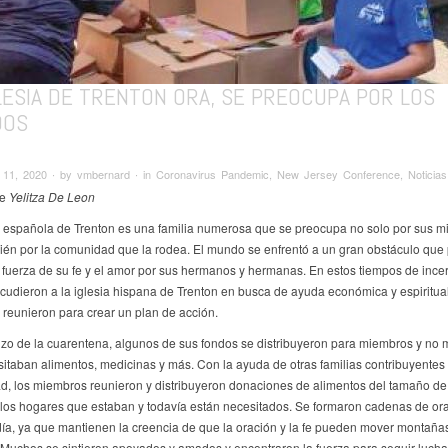
LESIA DE TRENTON ORA, SE PREOCUPA POR LOS
DOS
11, 2020 ∙ by vmbernard ∙ in Coronavirus Pandemic, New Jersey Conference, Noticias
de
Yelitza De Leon
a española de Trenton es una familia numerosa que se preocupa no solo por sus 
ién por la comunidad que la rodea. El mundo se enfrentó a un gran obstáculo que
 fuerza de su fe y el amor por sus hermanos y hermanas. En estos tiempos de ince
udieron a la iglesia hispana de Trenton en busca de ayuda económica y espiritual,
e reunieron para crear un plan de acción.
zo de la cuarentena, algunos de sus fondos se distribuyeron para miembros y no
itaban alimentos, medicinas y más. Con la ayuda de otras familias contribuyentes 
, los miembros reunieron y distribuyeron donaciones de alimentos del tamaño de
los hogares que estaban y todavía están necesitados. Se formaron cadenas de ora
día, ya que mantienen la creencia de que la oración y la fe pueden mover montañas
 Muchos se sintieron apoyados y amados y encontraron la fuerza para seguir luch