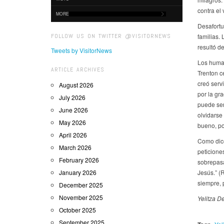
contra el 
MORE
Desafortu
FOLLOW US ON TWITTER @VISITORNEWS
familias. 
resultó de
Tweets by VisitorNews
Los human
ARTICLE ARCHIVES
Trenton c
creó serv
August 2026
por la gr
July 2026
puede ser
June 2026
olvidarse
May 2026
bueno, po
April 2026
Como dice
March 2026
peticione
February 2026
sobrepasa
January 2026
Jesús.” (
siempre, 
December 2025
November 2025
Yelitza D
October 2025
September 2025