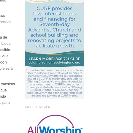
sus
enes les
na de
gía que
posible
il que
ndo y
pre será
 vuestras
, que
isto
o para
ADVERTISEMENT