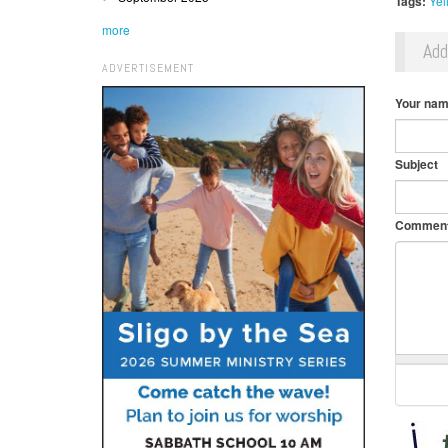
Tags:
Yel
more
Ad
ADVERTISEMENT
Your na
Subject
Commen