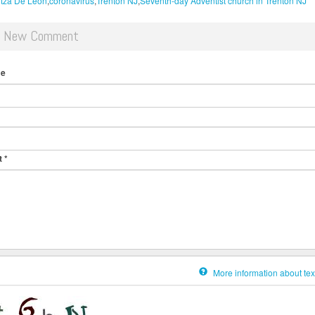
itza De Leon
coronavirus
Trenton NJ
Seventh-day Adventist church in Trenton NJ
d New Comment
me
t
*
More information about tex