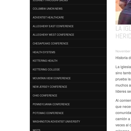
COLUMBIA UNION NEWS
ADVENTIST HEALTHCARE
LA IG
ALLEGHENY EAST CONFERENCE
HERI
ALLEGHENY WEST CONFERENCE
CHESAPEAKE CONFERENCE
November 
HEALTH SYSTEMS
Historia 
KETTERING HEALTH
La iglesi
KETTERING COLLEGE
sino tamb
prueba la
MOUNTAIN VIEW CONFERENCE
muchos ac
NEW JERSEY CONFERENCE
líderes s
OHIO CONFERENCE
Al comien
PENNSYLVANIA CONFERENCE
que neces
comunidad
POTOMAC CONFERENCE
camión a 
WASHINGTON ADVENTIST UNIVERSITY
veces al 
milagros.
WGTS