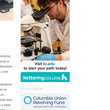
miembros
 puso a
rtidumbre,
 y los
 miembros
ADVERTISEMENT
en la
 un
ción tres
 y crear
ando