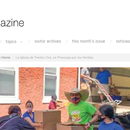
visitor archives
this month's issue
noticias
topics
Home
La Iglesia de Trenton Ora, se Preocupa por los Heridos