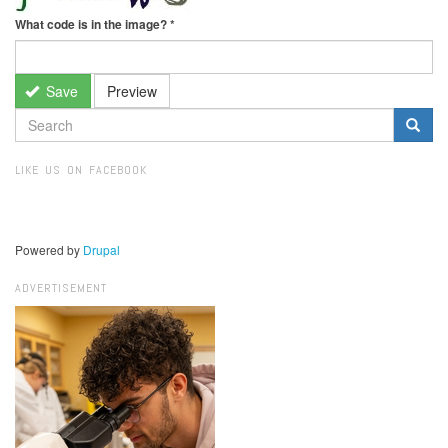
What code is in the image?
*
Save
Preview
SEARCH
FORM
Search
LIKE US ON FACEBOOK
Powered by
Drupal
ADVERTISEMENT