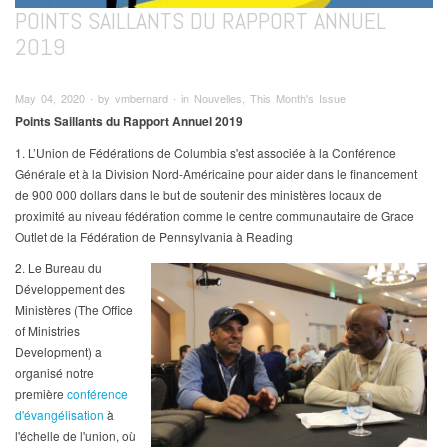
POINTS SAILLANTS DU RAPPORT ANNUEL
2019
May 04, 2020 ∙ by vmbernard ∙ in Nouvelles, This Month's Issue
Points Saillants du Rapport Annuel 2019
1. L’Union de Fédérations de Columbia s'est associée à la Conférence
Générale et à la Division Nord-Américaine pour aider dans le financement
de 900 000 dollars dans le but de soutenir des ministères locaux de
proximité au niveau fédération comme le centre communautaire de Grace
Outlet de la Fédération de Pennsylvania à Reading
2. Le Bureau du
Développement des
Ministères (The Office
of Ministries
Development) a
organisé notre
première
conférence
d'évangélisation
à
l'échelle de l'union, où