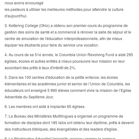
nous avons encouragé
les pasteurs à utiliser les meilleures méthodes pour atteindre la culture
d'aujourd'hui.
3. Kettering College (Ohio) a obtenu son premier cours du programme de
gestion des soins de santé et a commencé à rénover la salle de séjour et le
centre de simulation de l'éducation interprofessionnelle, afin de mieux
équiper les étudiants pour faire du service une vocation.
4. Au cours de sa 51e année, le Columbia Union Revolving Fund a aidé 295
églises, écoles et autres entités à mieux poursuivre leur mission en leur
accordant des prêts à taux d'intérêt de 2%.
5. Dans les 100 centres d'éducation de la petite enfance, les écoles
élémentaires et les académies junior et senior de l’Union de Columbia, les
éducateurs ont enseigné 5 990 élèves comment vivre la mission de l’Eglise
Adventiste du Septième Jour.
6. Les membres ont aidé à implanter 65 églises.
7. Le Bureau des Ministères Multilingues a organisé un programme de
formation de disciples dont 185 laïcs ont obtenu leur diplôme, prêts à devenir
des instructeurs bibliques, des évangélistes et des leaders d'église.
8. Le Washington Adventist University, reconnu comme le campus