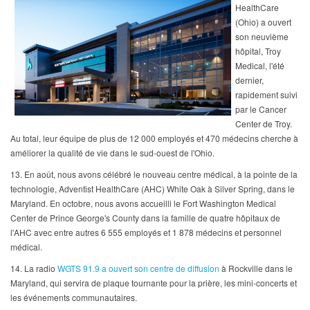
HealthCare
(Ohio) a ouvert
son neuvième
hôpital, Troy
Medical, l'été
dernier,
rapidement suivi
par le Cancer
Center de Troy.
Au total, leur équipe de plus de 12 000 employés et 470 médecins cherche à
améliorer la qualité de vie dans le sud-ouest de l'Ohio.
13. En août, nous avons célébré le nouveau centre médical, à la pointe de la
technologie, Adventist HealthCare (AHC) White Oak à Silver Spring, dans le
Maryland. En octobre, nous avons accueilli le Fort Washington Medical
Center de Prince George's County dans la famille de quatre hôpitaux de
l'AHC avec entre autres 6 555 employés et 1 878 médecins et personnel
médical.
14. La radio
WGTS 91.9 a ouvert son centre de diffusion
à Rockville dans le
Maryland, qui servira de plaque tournante pour la prière, les mini-concerts et
les événements communautaires.